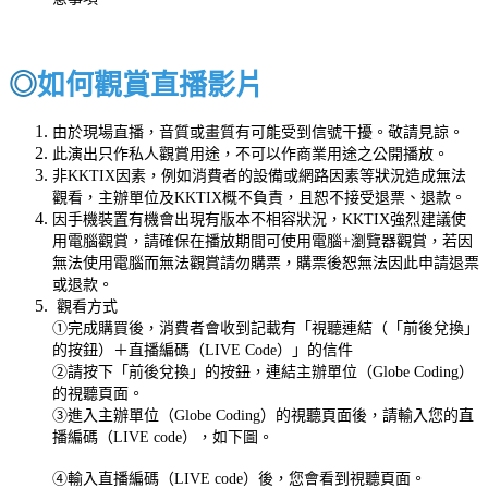
◎
如何觀賞直播影片
由於現場直播，音質或畫質有可能受到信號干擾。敬請見諒。
此演出只作私人觀賞用途，不可以作商業用途之公開播放。
非KKTIX因素，例如消費者的設備或網路因素等狀況造成無法
觀看，主辦單位及KKTIX概不負責，且恕不接受退票、退款。
因手機裝置有機會出現有版本不相容狀況，KKTIX強烈建議使
用電腦觀賞，請確保在播放期間可使用電腦+瀏覽器觀賞，若因
無法使用電腦而無法觀賞請勿購票，購票後恕無法因此申請退票
或退款。
觀看方式
①完成購買後，消費者會收到記載有「視聽連結（「前後兌換」
的按鈕）＋直播編碼（LIVE Code）」的信件
②請按下「前後兌換」的按鈕，連結主辦單位（Globe Coding）
的視聽頁面。
③進入主辦單位（Globe Coding）的視聽頁面後，請輸入您的直
播編碼（LIVE code），如下圖。
④輸入
直播編碼
（LIVE code）後，您會看到視聽頁面。