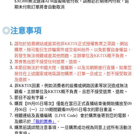
$30,000無法選擇ATM虛擬帳號付款，請務必於期限內付款，逾
期未付款訂單將會自動取消
◎
注意事項
請勿於拍賣網站或是其他非KKTIX正式授權售票之渠路、網站
購票，除可能衍生詐騙案件或交易糾紛外，以免影響自身權益，
若發生無法視聽或是其他問題，主辦單位及KKTIX概不負責。
票券售出恕不接受任何退票、退款。
本節目無法於中國大陸、俄羅斯，以及北朝鮮進行直播。如果您
居住在上述國家或地區請勿購票，訂單一旦成立，恕不接受取消
及退款。
非KKTIX因素，例如消費者的設備或網路因素等狀況造成無法
觀看，主辦單位及KKTIX概不負責，且恕不接受退票、退款。
節目不設有字幕。
購買【09月05日場次】僅能在當日正式直播結束後開始播放至09
月06日（一）22:59期間觀看09月05日場次的節目重溫。
視聽連結及直播編碼（LIVE Code）會於購票後寄到您的電郵，
及顯示於
「我的票券」
。
購票前請詳閱注意事項，一旦購票成功視為同意上述所有活動注
意事項。