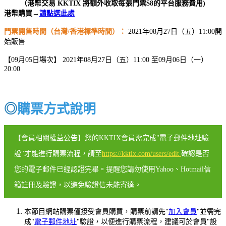
（港幣交易 KKTIX 將額外收取每張門票$8的平台服務費用)
港幣購買→
請點選此處
門票開售時間（台灣/香港標準時間）：
2021年08月27日（五）11:00開
始販售
【09月05日場次】 2021年08月27日（五）11:00 至09月06日（一）
20:00
◎
購票方式說明
【會員相關權益公告】您的KKTIX會員需完成"電子郵件地址驗
證"才能進行購票流程，請至
https://kktix.com/users/edit
確認是否
您的電子郵件已經認證完畢。提醒您請勿使用Yahoo、Hotmail信
箱註冊及驗證，以避免驗證信未能寄達。
本節目網站購票僅接受會員購買，購票前請先"
加入會員
"並需完
成"
電子郵件地址
"驗證，以便進行購票流程，建議可於會員"設