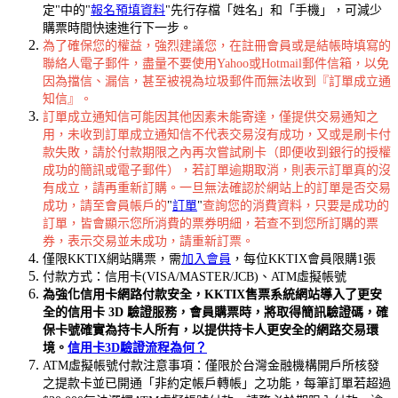
定"中的"
報名預填資料
"先行存檔「姓名」和「手機」，可減少
購票時間快速進行下一步。
為了確保您的權益，強烈建議您，在註冊會員或是結帳時填寫的
聯絡人電子郵件，盡量不要使用Yahoo或Hotmail郵件信箱，以免
因為擋信、漏信，甚至被視為垃圾郵件而無法收到『訂單成立通
知信』。
訂單成立通知信可能因其他因素未能寄達，僅提供交易通知之
用，未收到訂單成立通知信不代表交易沒有成功，又或是刷卡付
款失敗，請於付款期限之內再次嘗試刷卡（即便收到銀行的授權
成功的簡訊或電子郵件），若訂單逾期取消，則表示訂單真的沒
有成立，請再重新訂購。一旦無法確認於網站上的訂單是否交易
成功，請至會員帳戶的
"
訂單
"
查詢您的消費資料，只要是成功的
訂單，皆會顯示您所消費的票券明細，若查不到您所訂購的票
券，表示交易並未成功，請重新訂票。
僅限KKTIX網站購票，需
加入會員
，每位KKTIX會員限購1張
付款方式：信用卡(VISA/MASTER/JCB)、ATM虛擬帳號
為強化信用卡網路付款安全，KKTIX售票系統網站導入了更安
全的信用卡 3D 驗證服務，會員購票時，將取得簡訊驗證碼，確
保卡號確實為持卡人所有，以提供持卡人更安全的網路交易環
境。
信用卡3D
驗證流程為何？
ATM虛擬帳號付款注意事項：僅限於台灣金融機構開戶所核發
之提款卡並已開通「非約定帳戶轉帳」之功能，每筆訂單若超過