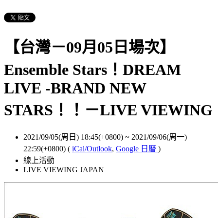
【台灣－09月05日場次】
Ensemble Stars！DREAM
LIVE -BRAND NEW
STARS！！－LIVE VIEWING
2021/09/05(周日) 18:45(+0800)
~
2021/09/06(周一)
22:59(+0800)
(
iCal/Outlook
,
Google 日曆
)
線上活動
LIVE VIEWING JAPAN