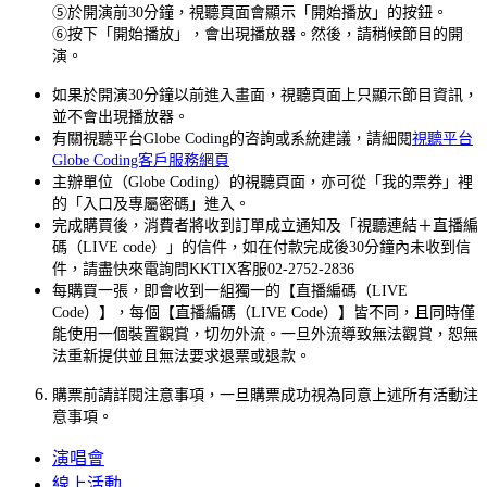
⑤於開演前30分鐘，視聽頁面會顯示「開始播放」的按鈕。
⑥按下「開始播放」，會出現播放器。然後，請稍候節目的開
演。
如果於開演30分鐘以前進入畫面，視聽頁面上只顯示節目資訊，
並不會出現播放器。
有關視聽平台Globe Coding的咨詢或系統建議，請細閱
視聽平台
Globe Coding客戶服務網頁
主辦單位（Globe Coding）的視聽頁面，亦可從「我的票券」裡
的「入口及專屬密碼」進入。
完成購買後，消費者將收到訂單成立通知及「視聽連結＋直播編
碼（LIVE code）」的信件，如在付款完成後30分鐘內未收到信
件，請盡快來電詢問KKTIX客服02-2752-2836
每購買一張，即會收到一組獨一的【直播編碼（LIVE
Code）】，每個【直播編碼（LIVE Code）】皆不同，且同時僅
能使用一個裝置觀賞，切勿外流。一旦外流導致無法觀賞，恕無
法重新提供並且無法要求退票或退款。
購票前請詳閱注意事項，一旦購票成功視為同意上述所有活動注
意事項。
演唱會
線上活動