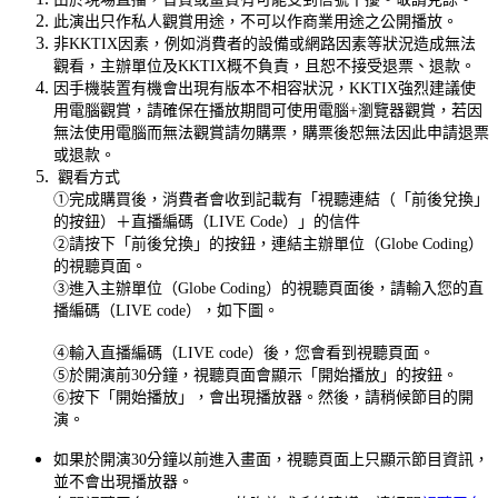
此演出只作私人觀賞用途，不可以作商業用途之公開播放。
非KKTIX因素，例如消費者的設備或網路因素等狀況造成無法
觀看，主辦單位及KKTIX概不負責，且恕不接受退票、退款。
因手機裝置有機會出現有版本不相容狀況，KKTIX強烈建議使
用電腦觀賞，請確保在播放期間可使用電腦+瀏覽器觀賞，若因
無法使用電腦而無法觀賞請勿購票，購票後恕無法因此申請退票
或退款。
觀看方式
①完成購買後，消費者會收到記載有「視聽連結（「前後兌換」
的按鈕）＋直播編碼（LIVE Code）」的信件
②請按下「前後兌換」的按鈕，連結主辦單位（Globe Coding）
的視聽頁面。
③進入主辦單位（Globe Coding）的視聽頁面後，請輸入您的直
播編碼（LIVE code），如下圖。
④輸入
直播編碼
（LIVE code）後，您會看到視聽頁面。
⑤於開演前30分鐘，視聽頁面會顯示「開始播放」的按鈕。
⑥按下「開始播放」，會出現播放器。然後，請稍候節目的開
演。
如果於開演30分鐘以前進入畫面，視聽頁面上只顯示節目資訊，
並不會出現播放器。