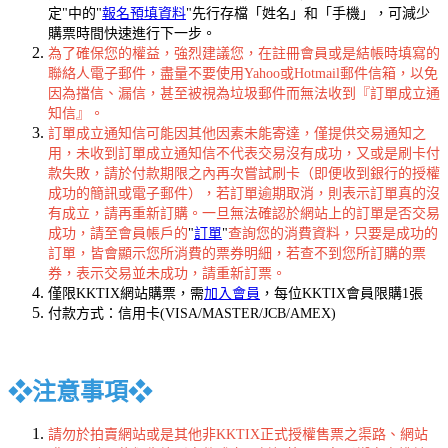
定"中的"
報名預填資料
"先行存檔「姓名」和「手機」，可減少
購票時間快速進行下一步。
為了確保您的權益，強烈建議您，在註冊會員或是結帳時填寫的
聯絡人電子郵件，盡量不要使用Yahoo或Hotmail郵件信箱，以免
因為擋信、漏信，甚至被視為垃圾郵件而無法收到『訂單成立通
知信』。
訂單成立通知信可能因其他因素未能寄達，僅提供交易通知之
用，未收到訂單成立通知信不代表交易沒有成功，又或是刷卡付
款失敗，請於付款期限之內再次嘗試刷卡（即便收到銀行的授權
成功的簡訊或電子郵件），若訂單逾期取消，則表示訂單真的沒
有成立，請再重新訂購。一旦無法確認於網站上的訂單是否交易
成功，請至會員帳戶的
"
訂單
"
查詢您的消費資料，只要是成功的
訂單，皆會顯示您所消費的票券明細，若查不到您所訂購的票
券，表示交易並未成功，請重新訂票。
僅限KKTIX網站購票，需
加入會員
，每位KKTIX會員限購1張
付款方式：信用卡(VISA/MASTER/JCB/AMEX)
❖
注意事項
❖
請勿於拍賣網站或是其他非KKTIX正式授權售票之渠路、網站