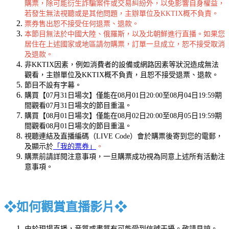
購票，除可能衍生詐騙案件或交易糾紛外，以免影響自身權益，
若發生無法視聽或是其他問題，主辦單位及KKTIX概不負責。
票券售出恕不接受任何退票、退款。
本節目無法於中國大陸、俄羅斯，以及北朝鮮進行直播。如果您
居住在上述國家或地區請勿購票，訂單一旦成立，恕不接受取消
及退款。
非KKTIX因素，例如消費者的設備或網路因素等狀況造成無法
觀看，主辦單位及KKTIX概不負責，且恕不接受退票、退款。
節目不設有字幕。
購買【07月31日場次】僅能在08月01日20:00至08月04日19:59期
間觀看07月31日場次的節目重溫。
購買【08月01日場次】僅能在08月02日20:00至08月05日19:59期
間觀看08月01日場次的節目重溫。
視聽連結及直播編碼（LIVE Code）會於購票後寄到您的電郵，
及顯示於
「我的票券」
。
購票前請詳閱注意事項，一旦購票成功視為同意上述所有活動注
意事項。
❖
如何觀賞直播影片
❖
由於現場直播，音質或畫質有可能受到信號干擾。敬請見諒。