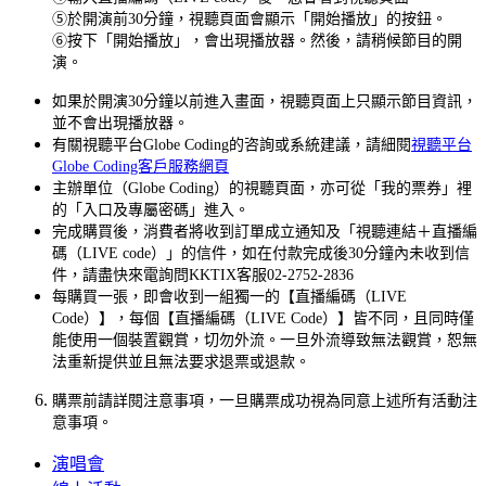
⑤於開演前30分鐘，視聽頁面會顯示「開始播放」的按鈕。
⑥按下「開始播放」，會出現播放器。然後，請稍候節目的開
演。
如果於開演30分鐘以前進入畫面，視聽頁面上只顯示節目資訊，
並不會出現播放器。
有關視聽平台Globe Coding的咨詢或系統建議，請細閱
視聽平台
Globe Coding客戶服務網頁
主辦單位（Globe Coding）的視聽頁面，亦可從「我的票券」裡
的「入口及專屬密碼」進入。
完成購買後，消費者將收到訂單成立通知及「視聽連結＋直播編
碼（LIVE code）」的信件，如在付款完成後30分鐘內未收到信
件，請盡快來電詢問KKTIX客服02-2752-2836
每購買一張，即會收到一組獨一的【直播編碼（LIVE
Code）】，每個【直播編碼（LIVE Code）】皆不同，且同時僅
能使用一個裝置觀賞，切勿外流。一旦外流導致無法觀賞，恕無
法重新提供並且無法要求退票或退款。
購票前請詳閱注意事項，一旦購票成功視為同意上述所有活動注
意事項。
演唱會