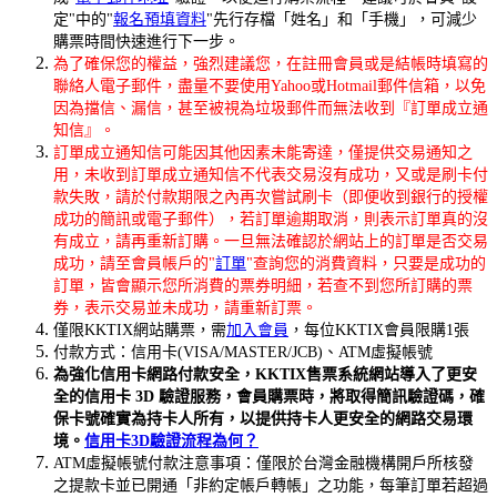
定"中的"
報名預填資料
"先行存檔「姓名」和「手機」，可減少
購票時間快速進行下一步。
為了確保您的權益，強烈建議您，在註冊會員或是結帳時填寫的
聯絡人電子郵件，盡量不要使用Yahoo或Hotmail郵件信箱，以免
因為擋信、漏信，甚至被視為垃圾郵件而無法收到『訂單成立通
知信』。
訂單成立通知信可能因其他因素未能寄達，僅提供交易通知之
用，未收到訂單成立通知信不代表交易沒有成功，又或是刷卡付
款失敗，請於付款期限之內再次嘗試刷卡（即便收到銀行的授權
成功的簡訊或電子郵件），若訂單逾期取消，則表示訂單真的沒
有成立，請再重新訂購。一旦無法確認於網站上的訂單是否交易
成功，請至會員帳戶的"
訂單
"查詢您的消費資料，只要是成功的
訂單，皆會顯示您所消費的票券明細，若查不到您所訂購的票
券，表示交易並未成功，請重新訂票。
僅限KKTIX網站購票，需
加入會員
，每位KKTIX會員限購1張
付款方式：信用卡(VISA/MASTER/JCB)、ATM虛擬帳號
為強化信用卡網路付款安全，KKTIX售票系統網站導入了更安
全的信用卡 3D 驗證服務，會員購票時，將取得簡訊驗證碼，確
保卡號確實為持卡人所有，以提供持卡人更安全的網路交易環
境。
信用卡3D
驗證流程為何？
ATM虛擬帳號付款注意事項：僅限於台灣金融機構開戶所核發
之提款卡並已開通「非約定帳戶轉帳」之功能，每筆訂單若超過