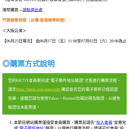
港幣購買→
請點選此處
門票開售時間（台灣/香港標準時間）：
＜大阪公演＞
【06月25日場次】 由06月17日（五）11:00至07月02日（六）20:00為止
◎
購票方式說明
您的KKTIX會員需完成"電子郵件地址驗證"才能進行購票流程，
請至
https://kktix.com/users/edit
確認是否您的電子郵件已經認證
完畢。提醒您請勿使用Yahoo、Hotmail信箱註冊及驗證，以避免
驗證信未能寄達。
本節目網站購票僅接受會員購買，購票前請先"
加入會員
"並需完
成"
電子郵件地址
"驗證，以便進行購票流程，建議可於會員"設