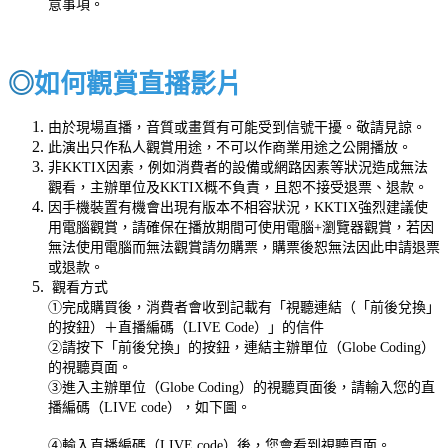
意事項。
◎
如何觀賞直播影片
由於現場直播，音質或畫質有可能受到信號干擾。敬請見諒。
此演出只作私人觀賞用途，不可以作商業用途之公開播放。
非KKTIX因素，例如消費者的設備或網路因素等狀況造成無法
觀看，主辦單位及KKTIX概不負責，且恕不接受退票、退款。
因手機裝置有機會出現有版本不相容狀況，KKTIX強烈建議使
用電腦觀賞，請確保在播放期間可使用電腦+瀏覽器觀賞，若因
無法使用電腦而無法觀賞請勿購票，購票後恕無法因此申請退票
或退款。
觀看方式
①完成購買後，消費者會收到記載有「視聽連結（「前後兌換」
的按鈕）＋直播編碼（LIVE Code）」的信件
②請按下「前後兌換」的按鈕，連結主辦單位（Globe Coding）
的視聽頁面。
③進入主辦單位（Globe Coding）的視聽頁面後，請輸入您的直
播編碼（LIVE code），如下圖。
④輸入
直播編碼
（LIVE code）後，您會看到視聽頁面。