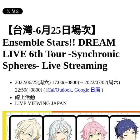
【台灣-6月25日場次】
Ensemble Stars!! DREAM
LIVE 6th Tour -Synchronic
Spheres- Live Streaming
2022/06/25(周六) 17:00(+0800)
~
2022/07/02(周六)
22:59(+0800)
(
iCal/Outlook
,
Google 日曆
)
線上活動
LIVE VIEWING JAPAN